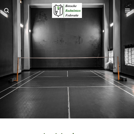
Ga
direct
naar
de
hoofdinhoud