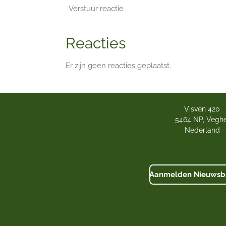
Verstuur reactie
Reacties
Er zijn geen reacties geplaatst.
Visven 420
5464 NP, Veghe
Nederland
Aanmelden Nieuwsbr