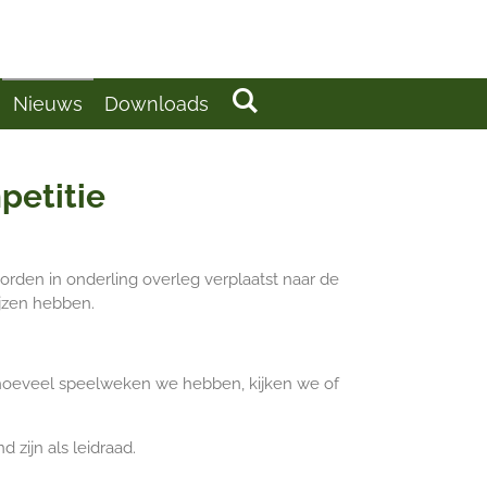
Nieuws
Downloads
petitie
rden in onderling overleg verplaatst naar de
jzen hebben.
 hoeveel speelweken we hebben, kijken we of
zijn als leidraad.