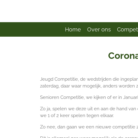
Ga
direct
naar
de
Home
Over ons
Compet
hoofdinhoud
Corona
Jeugd Competitie, de wedstrijden die ingepla
zaterdag, daar waar mogelijk, anders worden 
Senioren Competitie, we kijken of er in Januar
Zo ja, spelen we deze uit en aan de hand va
we 1 of 2 keer spelen tegen elkaar.
Zo nee, dan gaan we een nieuwe competitie zo