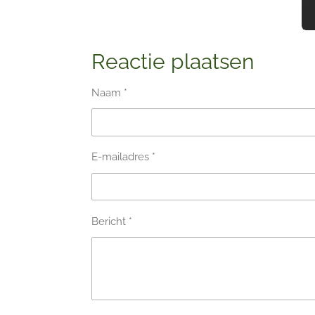
r
e
n
Reactie plaatsen
Naam *
E-mailadres *
Bericht *