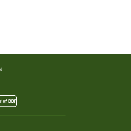
l
ief BBF