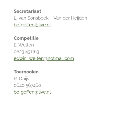
Secretariaat
L. van Sonsbeek – Van der Heijden
bc-geffen@live.nl
Competitie
E. Welten
0623 431163
edwin_welten@hotmail.com
Toernooien
R. Duijs
0640 567460
bc-geffen@live.nl