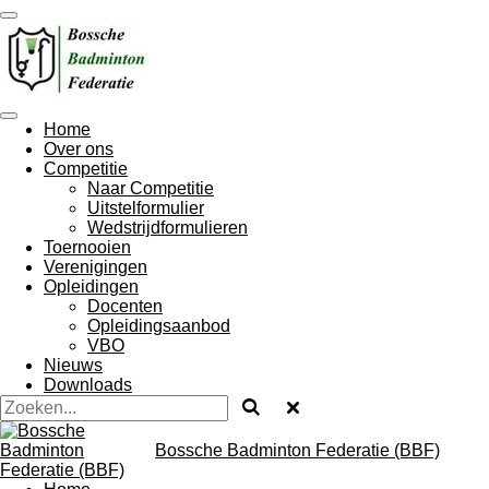
Ga
direct
naar
de
hoofdinhoud
Home
Over ons
Competitie
Naar Competitie
Uitstelformulier
Wedstrijdformulieren
Toernooien
Verenigingen
Opleidingen
Docenten
Opleidingsaanbod
VBO
Nieuws
Downloads
Bossche Badminton Federatie (BBF)